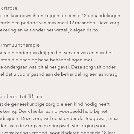
 artrose
- en kniegewrichten krijgen de eerste 12 behandelingen 
ende een periode van maximaal 12 maanden. Deze zorg 
kering en valt onder het wettelijk eigen risico.
ij immuuntherapie
rapie ondergaan krijgen het vervoer van en naar het 
iënten die oncologische behandelingen met 
 ondergaan was dit al het geval. Deze zorg valt onder 
s wel dat u voorafgaand aan de behandeling een aanvraag 
kinderen tot 18 jaar
t de geneeskundige zorg die een kind nodig heeft, 
ekering. Denk hierbij aan bijvoorbeeld hulp bij het 
icijnen. Deze zorg viel eerst onder de Jeugdwet, maar 
rdeel van de Zorgverzekeringswet. Verzorging voor 
isverzekering vergoed. Voor kinderen onder de 18 jaar 