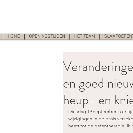
HOME
OPENINGSTIJDEN
HET TEAM
SLAAPOEFEN
Veranderingen
en goed nieu
heup- en knie
Dinsdag 19 september is er ti
wijzigingen in de basis verzek
heeft tot de oefentherapie. Ik h