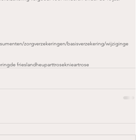
nsumenten/zorgverzekeringen/basisverzekering/wijziginge
ering
de friesland
heuparttrose
knieartrose