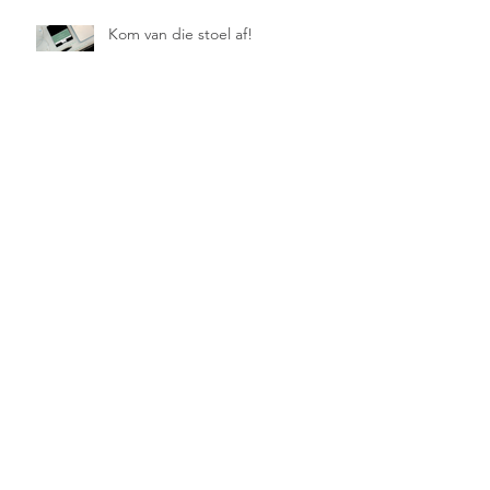
Kom van die stoel af!
Druk zijn als statussymbool
Oei, kramp! En nu ?
Nek-/ schouderklachten ? Laat je koppie
niet hangen !