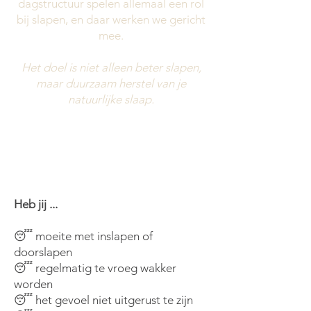
dagstructuur spelen allemaal een rol
bij slapen, en daar werken we gericht
mee.
Het doel is niet alleen beter slapen,
maar duurzaam herstel van je
natuurlijke slaap.
Heb jij ...
😴 moeite met inslapen of
doorslapen
😴 regelmatig te vroeg wakker
worden
😴 het gevoel niet uitgerust te zijn