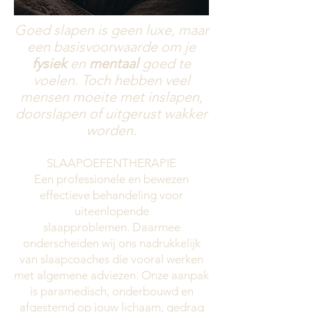
Goed slapen is geen luxe, maar
een basisvoorwaarde om je
fysiek
en
mentaal
goed te
voelen. Toch hebben veel
mensen moeite met inslapen,
doorslapen of uitgerust wakker
worden.
SLAAPOEFENTHERAPIE
Een professionele en bewezen
effectieve behandeling voor
uiteenlopende
slaapproblemen.
Daarmee
onderscheiden wij ons nadrukkelijk
van slaapcoaches die vooral werken
met algemene adviezen. Onze aanpak
is paramedisch, onderbouwd en
afgestemd op jouw lichaam, gedrag